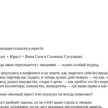
льтация психолога-юриста
лог + Юрист = Ваша Сила в Сложных Ситуациях
гда закон пересекается с эмоциями — нужен особый подход.
запутались в конфликте и не знаете, как защитить себя без вред
знес-партнёр вас подвёл, и теперь нужно действовать — но как, 
звод, раздел имущества, споры о детях — как пройти это без нер
вят коллекторы, начальство, конкуренты — где ваши права и как 
ему обычный юрист или психолог не всегда помогают?
ст разберёт законы, но не учтёт ваши страхи и эмоции.
холог поддержит, но не даст реальных инструментов защиты.