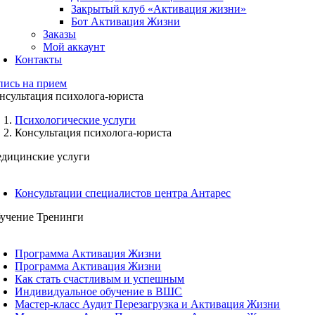
Закрытый клуб «Активация жизни»
Бот Активация Жизни
Заказы
Мой аккаунт
Контакты
пись на прием
нсультация психолога-юриста
Психологические услуги
Консультация психолога-юриста
дицинские услуги
ереключение
авигации
Консультации специалистов центра Антарес
учение Тренинги
ереключение
авигации
Программа Активация Жизни
Программа Активация Жизни
Как стать счастливым и успешным
Индивидуальное обучение в ВШС
Мастер-класс Аудит Перезагрузка и Активация Жизни