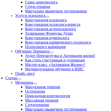
Сеанс кинезиолога
Стоун-терапия
Мануально мышечное тестирование
Услуги психолога
Консультация психолога
Консультация психолога-юриста
Консультация астропсихолога
Толкование Формулы Души
Консультация нумеролога
Консультация кармического психолога
Психоэнерго коррекция
Обучение Тренинги
Аудит Перезагрузка и Активация жизни!
Как стать счастливым и успешным
Мастер класс «Активация Жизни»!
Индивидуальное обучение в ВШС
Прайс-лист
Статьи
Медицина
Мануальная терапия
Остеопатия
Прикладная кинезиология
Массажная терапия
Стоунтерапия
Мануально мышечное тестирование