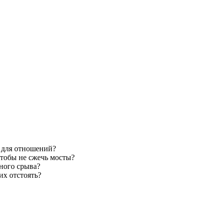
а для отношений?
чтобы не сжечь мосты?
вного срыва?
их отстоять?