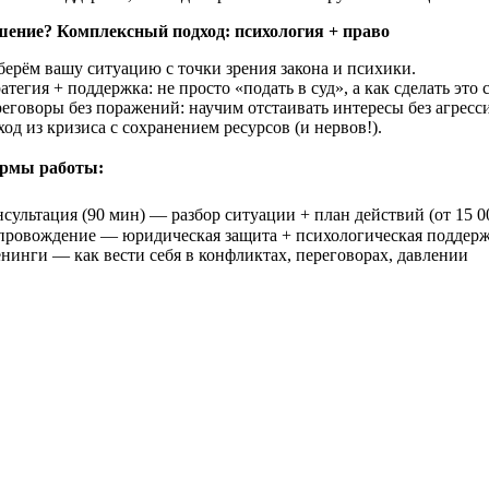
шение? Комплексный подход: психология + право
берём вашу ситуацию с точки зрения закона и психики.
тегия + поддержка: не просто «подать в суд», а как сделать это
еговоры без поражений: научим отстаивать интересы без агресс
од из кризиса с сохранением ресурсов (и нервов!).
рмы работы:
сультация (90 мин) — разбор ситуации + план действий (от 15 0
провождение — юридическая защита + психологическая поддер
енинги — как вести себя в конфликтах, переговорах, давлении