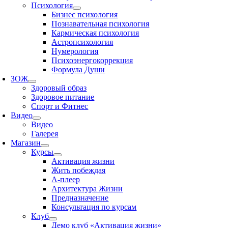
Психология
Бизнес психология
Познавательная психология
Кармическая психология
Астропсихология
Нумерология
Психоэнергокоррекция
Формула Души
ЗОЖ
Здоровый образ
Здоровое питание
Спорт и Фитнес
Видео
Видео
Галерея
Магазин
Курсы
Активация жизни
Жить побеждая
А-плеер
Архитектура Жизни
Предназначение
Консультация по курсам
Клуб
Демо клуб «Активация жизни»