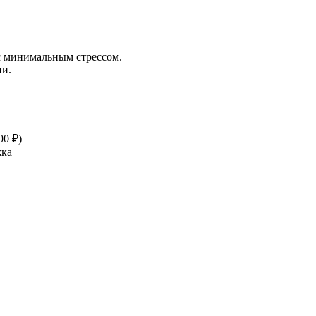
 с минимальным стрессом.
ии.
00 ₽)
жка