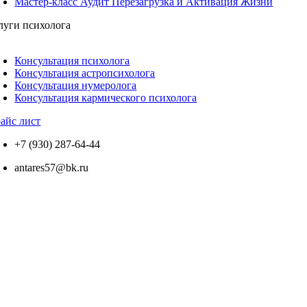
Мастер-класс Аудит Перезагрузка и Активация Жизни
луги психолога
ереключение
авигации
Консультация психолога
Консультация астропсихолога
Консультация нумеролога
Консультация кармического психолога
айс лист
+7 (930) 287-64-44
antares57@bk.ru