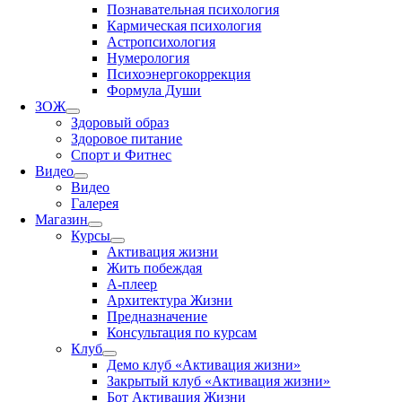
Познавательная психология
Кармическая психология
Астропсихология
Нумерология
Психоэнергокоррекция
Формула Души
ЗОЖ
Здоровый образ
Здоровое питание
Спорт и Фитнес
Видео
Видео
Галерея
Магазин
Курсы
Активация жизни
Жить побеждая
А-плеер
Архитектура Жизни
Предназначение
Консультация по курсам
Клуб
Демо клуб «Активация жизни»
Закрытый клуб «Активация жизни»
Бот Активация Жизни