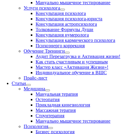
Мануально мышечное тестирование
Услуги психолога
Консультация психолога
Консультация психолога-юриста
Консультация астропсихолога
Толкование Формулы Души
Консультация нумеролога
Консультация кармического психолога
Психоэнерго коррекция
Обучение Тренинги
Аудит Перезагрузка и Активация жизни!
Как стать счастливым и успешным
Мастер класс «Активация Жизни»!
Индивидуальное обучение в ВШС
Прайс-лист
Статьи
Медицина
Мануальная терапия
Остеопатия
Прикладная кинезиология
Массажная терапия
Стоунтерапия
Мануально мышечное тестирование
Психология
Бизнес психология