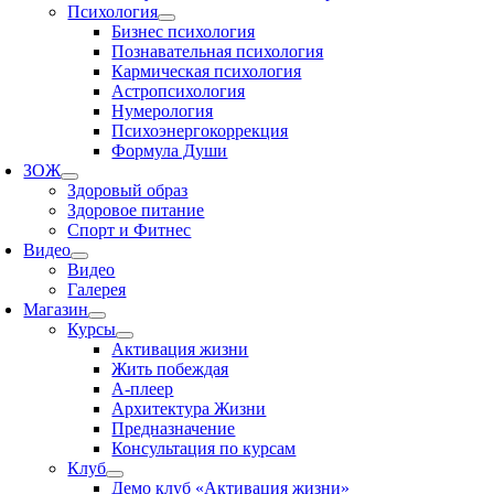
Психология
Бизнес психология
Познавательная психология
Кармическая психология
Астропсихология
Нумерология
Психоэнергокоррекция
Формула Души
ЗОЖ
Здоровый образ
Здоровое питание
Спорт и Фитнес
Видео
Видео
Галерея
Магазин
Курсы
Активация жизни
Жить побеждая
А-плеер
Архитектура Жизни
Предназначение
Консультация по курсам
Клуб
Демо клуб «Активация жизни»