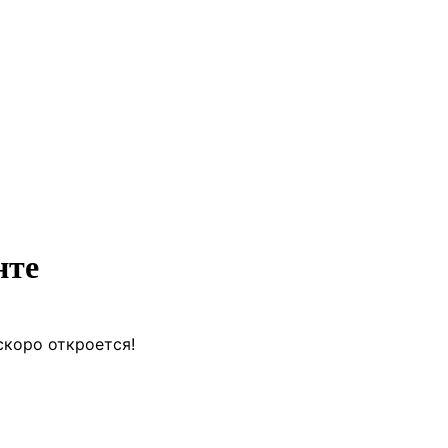
нте
скоро откроется!