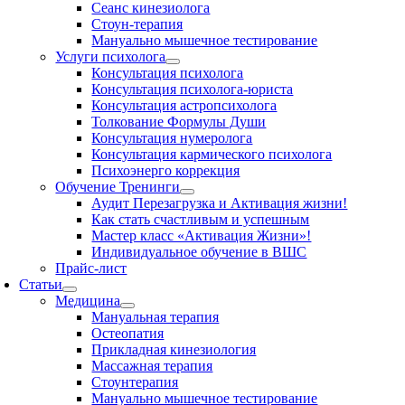
Сеанс кинезиолога
Стоун-терапия
Мануально мышечное тестирование
Услуги психолога
Консультация психолога
Консультация психолога-юриста
Консультация астропсихолога
Толкование Формулы Души
Консультация нумеролога
Консультация кармического психолога
Психоэнерго коррекция
Обучение Тренинги
Аудит Перезагрузка и Активация жизни!
Как стать счастливым и успешным
Мастер класс «Активация Жизни»!
Индивидуальное обучение в ВШС
Прайс-лист
Статьи
Медицина
Мануальная терапия
Остеопатия
Прикладная кинезиология
Массажная терапия
Стоунтерапия
Мануально мышечное тестирование