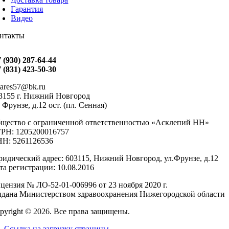
Гарантия
Видео
нтакты
7 (930) 287-64-44
7 (831) 423-50-30
tares57@bk.ru
3155 г. Нижний Новгород
. Фрунзе, д.12 ост. (пл. Сенная)
щество с ограниченной ответственностью «Асклепий НН»
РН: 1205200016757
Н: 5261126536
идический адрес: 603115, Нижний Новгород, ул.Фрунзе, д.12
та регистрации: 10.08.2016
цензия № ЛО-52-01-006996 от 23 ноября 2020 г.
дана Министерством здравоохранения Нижегородской области
pyright ©
2026
. Все права защищены.
Ссылка на загрузку страницы