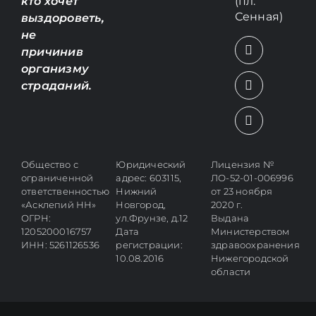
(пл.
кто хочет
Сенная)
выздороветь,
не
причинив
организму
страданий.
Общество с
Юридический
Лицензия №
ограниченной
адрес: 603115,
ЛО-52-01-006996
ответственностью
Нижний
от 23 ноября
«Асклепий НН»
Новгород,
2020 г.
ОГРН:
ул.Фрунзе, д.12
Выдана
1205200016757
Дата
Министерством
ИНН: 5261126536
регистрации:
здравоохранения
10.08.2016
Нижегородской
области