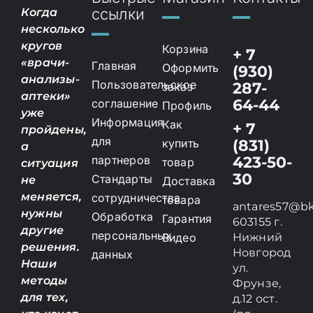
ссылки
Когда
несколько
кругов
Корзина
+ 7
«врачи-
Главная
Оформить
(930)
анализы-
Пользовательское
287-
заказ
аптеки»
64-44
соглашение
Профиль
уже
Информация
Как
+ 7
пройдены,
для
купить
(831)
а
партнеров
423-50-
товар
ситуация
30
Стандарты
не
Доставка
меняется,
сотрудничества
товара
antares57@bk
нужны
Обработка
Гарантия
603155 г.
другие
персональных
Видео
Нижний
решения.
Новгород
данных
Наши
ул.
методы
Фрунзе,
для тех,
д.12 ост.