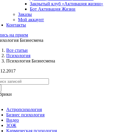
Закрытый клуб «Активация жизни»
Бот Активация Жизни
Заказы
Мой аккаунт
Контакты
пись на прием
ихология Бизнесмена
Все статьи
Психология
Психология Бизнесмена
.12.2017
зультат
иска:
брики
ереключение
авигации
Астропсихология
Бизнес психология
Видео
ЗОЖ
Кармическая психология