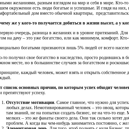
зными желаниями, разным взглядом на мир и себя в мире. Кто-то 
шем окружении есть люди богатые и успешные. И глядя на них, в
мфортабельный дом вместо обычной квартиры, представительск
чему же у кого-то получается добиться в жизни высот, а у ког
первую очередь, разница в желаниях и в уровне притязаний. Для 
том на дачу – это уже богатство, или как минимум, комфорт. Кто-
ициально богатыми признаются лишь 5% людей от всего населен
о-то получил свое богатство в наследство, просто родившись в б
жном месте, но в большинстве случаев за богатством и роскошью
принципе, каждый человек, может взять и открыть собственное д
ждый.
т список основных причин, по которым успех обходит челове
и препятствуют успеху.
Отсутствие мотивации
. Самое главное, что нужно для успе
любых делах. Немотивированный человек – это овощ, который
там знаний, не на попытки создать бизнес, не на что-то еще.
мелких – это же фанаты своего дела. Они так сильно хотят д
проблем. А когда вы чем-нибудь занимаетесь постоянно, с же
Элементарная лень
. Для того, чтоб поднять с нуля Бизнес, 