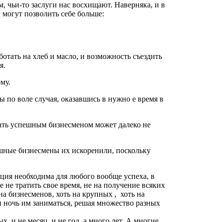
м, чьи-то заслуги нас восхищают. Наверняка, и в
 могут позволить себе больше:
ботать на хлеб и масло, и возможность съездить
я.
му.
ы по воле случая, оказавшись в нужно е время в
стать успешным бизнесменом может далеко не
ешные бизнесмены их искоренили, поскольку
ация необходима для любого вообще успеха, в
не тратить свое время, не на получение всяких
на бизнесменов, хоть на крупных , хоть на
 и ночь им заниматься, решая множество разных
х, и не месяц, и не год, а много лет. А многие